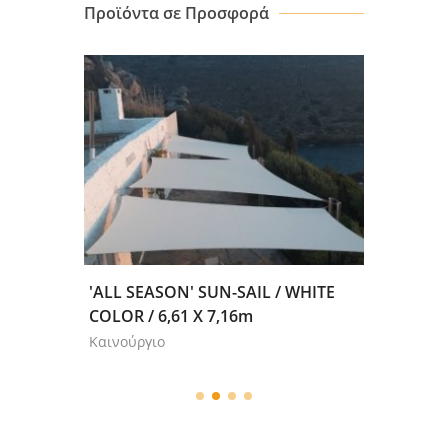
Προϊόντα σε Προσφορά
REY
'ALL SEASON' SUN-SAIL / WHITE
ΗΛΕΚΤ
,58m
COLOR / 6,61 X 7,16m
ΡΟΛΟΚ
Καινούργιο
Καινούρ