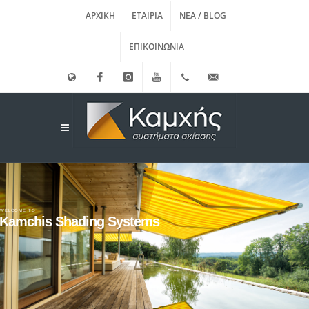
ΑΡΧΙΚΉ
ΕΤΑΙΡΊΑ
ΝΈΑ / BLOG
ΕΠΙΚΟΙΝΩΝΊΑ
English
Facebook
instagram
Youtube
(+30)
info@kamxis.gr
210.3455761
WELCOME TO
Kamchis Shading Systems