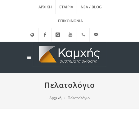
ΑΡΧΙΚΉ
ΕΤΑΙΡΊΑ
ΝΈΑ / BLOG
ΕΠΙΚΟΙΝΩΝΊΑ
English
Facebook
instagram
Youtube
(+30)
info@kamxis.gr
210.3455761
Πελατολόγιο
Αρχική
Πελατολόγιο