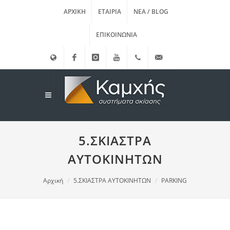
ΑΡΧΙΚΉ
ΕΤΑΙΡΊΑ
ΝΈΑ / BLOG
ΕΠΙΚΟΙΝΩΝΊΑ
English
Facebook
instagram
Youtube
(+30)
info@kamxis.gr
210.3455761
5.ΣΚΙΑΣΤΡΑ
ΑΥΤΟΚΙΝΗΤΩΝ
Αρχική
5.ΣΚΙΑΣΤΡΑ ΑΥΤΟΚΙΝΗΤΩΝ
PARKING